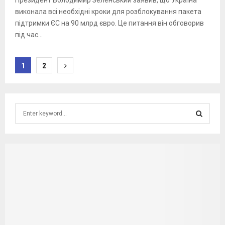
виконала всі необхідні кроки для розблокування пакета
підтримки ЄС на 90 млрд євро. Це питання він обговорив
під час...
Posts
1
2
pagination
S
e
a
S
r
c
E
h
f
A
o
r
R
:
C