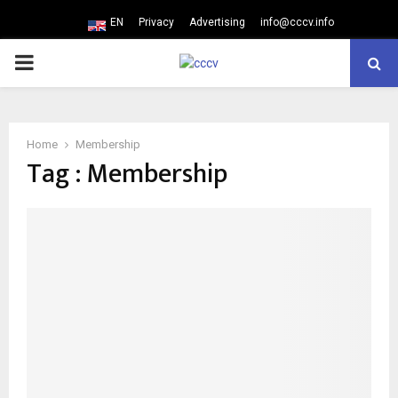
EN
Privacy
Advertising
info@cccv.info
PRIMARY
MENU
Home
Membership
Tag : Membership