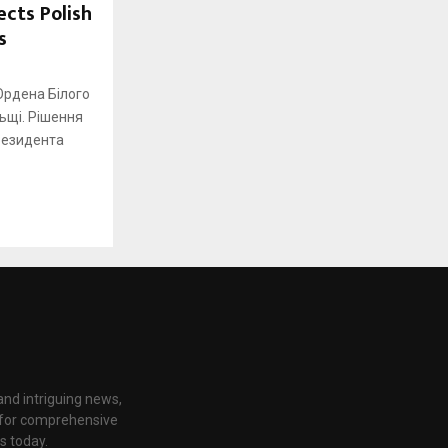
ects Polish
s
Ордена Білого
ьщі. Рішення
президента
nd intriguing news,
e for comprehensive
s today.