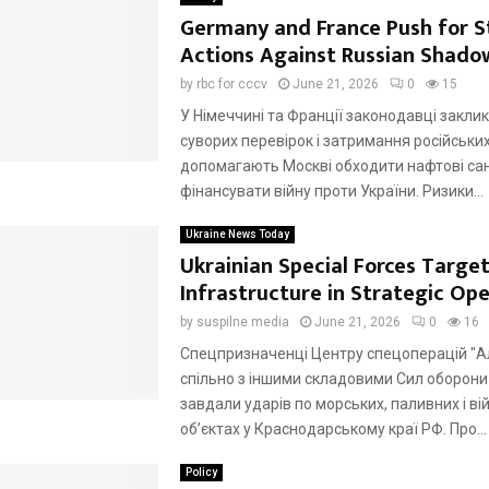
Germany and France Push for S
Actions Against Russian Shado
by
rbc for cccv
June 21, 2026
0
15
У Німеччині та Франції законодавці закли
суворих перевірок і затримання російських
допомагають Москві обходити нафтові сан
фінансувати війну проти України. Ризики...
Ukraine News Today
Ukrainian Special Forces Target
Infrastructure in Strategic Op
by
suspilne media
June 21, 2026
0
16
Спецпризначенці Центру спецоперацій "
спільно з іншими складовими Сил оборони
завдали ударів по морських, паливних і ві
об’єктах у Краснодарському краї РФ. Про...
Policy