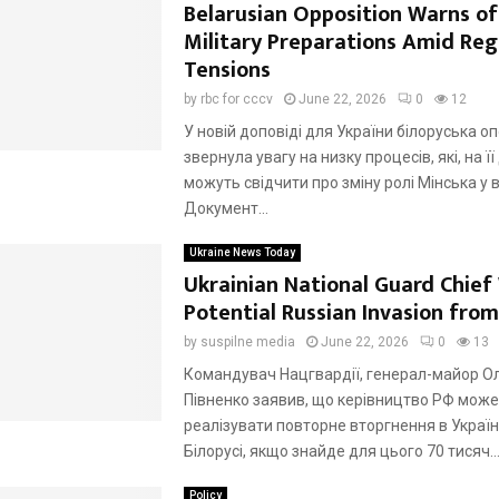
Belarusian Opposition Warns of
Military Preparations Amid Reg
Tensions
by
rbc for cccv
June 22, 2026
0
12
У новій доповіді для України білоруська о
звернула увагу на низку процесів, які, на її
можуть свідчити про зміну ролі Мінська у ві
Документ...
Ukraine News Today
Ukrainian National Guard Chief
Potential Russian Invasion from
by
suspilne media
June 22, 2026
0
13
Командувач Нацгвардії, генерал-майор О
Півненко заявив, що керівництво РФ може
реалізувати повторне вторгнення в Україну
Білорусі, якщо знайде для цього 70 тисяч..
Policy