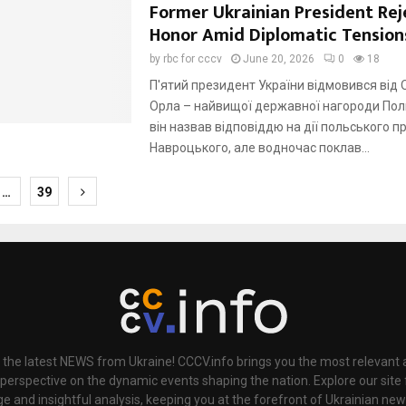
Former Ukrainian President Rej
Honor Amid Diplomatic Tension
by
rbc for cccv
June 20, 2026
0
18
П'ятий президент України відмовився від 
Орла – найвищої державної нагороди Пол
він назвав відповіддю на дії польського 
Навроцького, але водночас поклав...
…
39
ion
 the latest NEWS from Ukraine! CCCV.info brings you the most relevant a
 perspective on the dynamic events shaping the nation. Explore our sit
e and insightful analysis, keeping you at the forefront of Ukrainian new