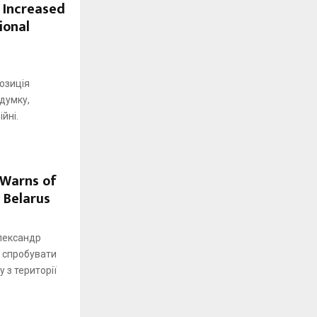
 Increased
ional
позиція
 думку,
йні.
 Warns of
 Belarus
лександр
 спробувати
 з території
.