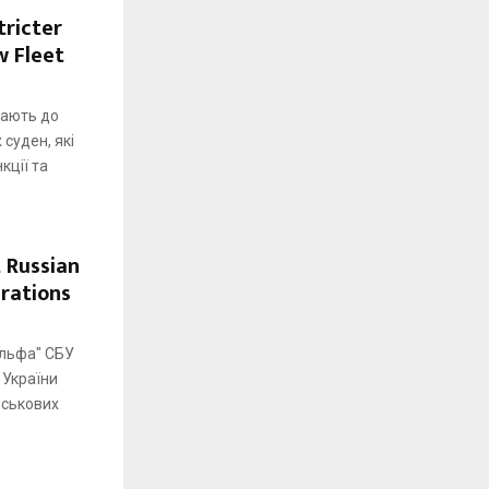
tricter
w Fleet
кають до
 суден, які
кції та
 Russian
erations
Альфа" СБУ
 України
йськових