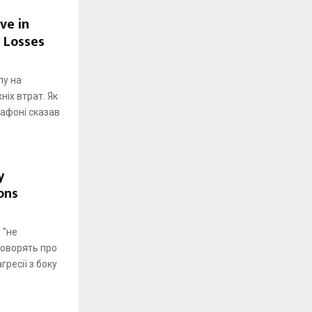
ve in
 Losses
пу на
ніх втрат. Як
рафоні сказав
y
ons
 "не
говорять про
гресії з боку