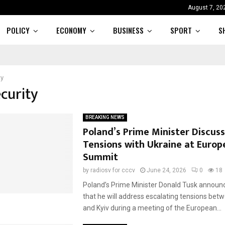
August 7, 20
POLICY
ECONOMY
BUSINESS
SPORT
S
ty
ecurity
BREAKING NEWS
Poland’s Prime Minister Discus
Tensions with Ukraine at Europ
Summit
by
radiosv for cccv
June 24, 2026
0
18
Poland’s Prime Minister Donald Tusk announ
that he will address escalating tensions be
and Kyiv during a meeting of the European...