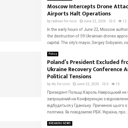
Moscow Intercepts Drone Attac
Airports Halt Operations
by
radiosv for cccv
June 22, 2026
0
12
In the early hours of June 22, Moscow author
the destruction of 59 Ukrainian drones appro
capital. The city’s mayor, Sergey Sobyanin, co
Policy
Poland’s President Excluded f
Ukraine Recovery Conference 
Political Tensions
by
rbc for cccv
June 22, 2026
0
15
Президент Польщі Кароль Навроцький не 
запрошений на Конференцію з відновлення
відбудеться у Гданську. Причиною цього є
політика. Як повідомляє РБК-Україна, про...
BREAKING NEWS