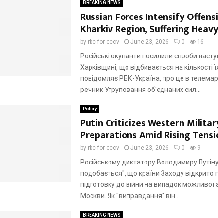
BREAKING NEWS
Russian Forces Intensify Offensi
Kharkiv Region, Suffering Heavy
by
rbc for cccv
June 23, 2026
0
16
Російські окупанти посилили спроби насту
Харківщині, що відбивається на кількості їх
повідомляє РБК-Україна, про це в телема
речник Угруповання об'єднаних сил...
Policy
Putin Criticizes Western Militar
Preparations Amid Rising Tensi
by
rbc for cccv
June 23, 2026
0
9
Російському диктатору Володимиру Путіну
подобається", що країни Заходу відкрито 
підготовку до війни на випадок можливої а
Москви. Як "виправдання" він...
BREAKING NEWS