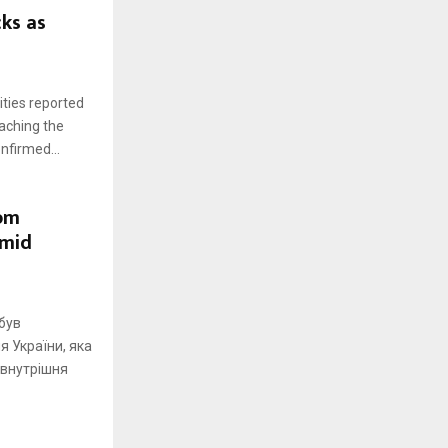
ks as
ities reported
aching the
nfirmed...
rom
Amid
був
 України, яка
 внутрішня