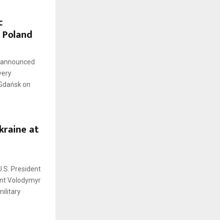
c
 Poland
s announced
very
 Gdańsk on
kraine at
U.S. President
ent Volodymyr
ilitary