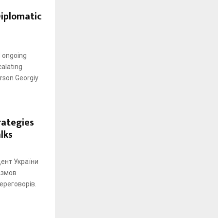
Diplomatic
d ongoing
calating
rson Georgiy
rategies
lks
ент України
озмов
ереговорів.