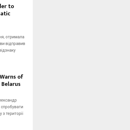
der to
atic
ня, отримала
ви відправив
відзнаку
 Warns of
 Belarus
лександр
 спробувати
 з території
.