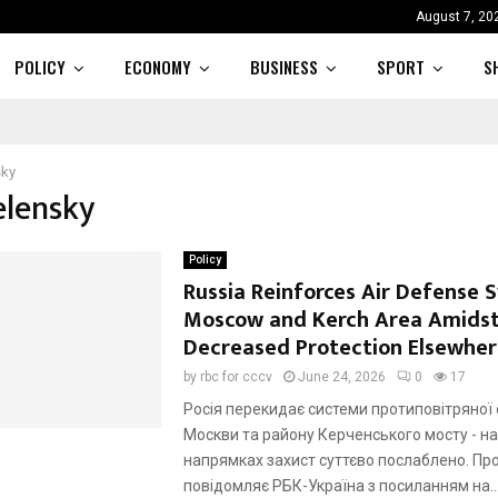
August 7, 20
POLICY
ECONOMY
BUSINESS
SPORT
S
sky
elensky
Policy
Russia Reinforces Air Defense 
Moscow and Kerch Area Amids
Decreased Protection Elsewher
by
rbc for cccv
June 24, 2026
0
17
Росія перекидає системи протиповітряної
Москви та району Керченського мосту - на
напрямках захист суттєво послаблено. Пр
повідомляє РБК-Україна з посиланням на..