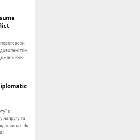
esume
lict
і переговори
адоволені тим,
ідомляє РБК-
Diplomatic
ту" з
у напругу та
ідносинах. Як
С...