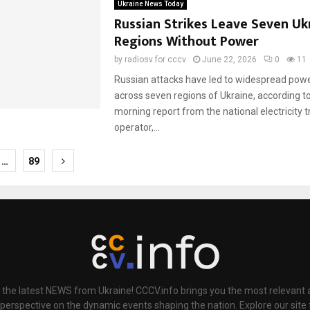
Ukraine News Today
Russian Strikes Leave Seven Uk
Regions Without Power
by
radiosv for cccv
June 22, 2026
0
11
Russian attacks have led to widespread pow
across seven regions of Ukraine, according to
morning report from the national electricity 
operator,...
…
89
ion
 the latest NEWS from Ukraine! CCCV.info brings you the most relevant a
 perspective on the dynamic events shaping the nation. Explore our sit