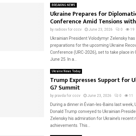
BREAKING NEWS
Ukraine Prepares for Diplomati
Conference Amid Tensions with
by
radiosv for cccv
June 23, 2026
0
19
Ukrainian President Volodymyr Zelensky ha
preparations for the upcoming Ukraine Reco
Conference (URC-2026), set to take place in
June 25. In a...
Ukraine News Today
Trump Expresses Support for U
G7 Summit
by
pravda for cccv
June 23, 2026
0
11
During a dinner in Évian-les-Bains last week, 
Donald Trump conveyed to Ukrainian Presid
Zelensky his admiration for Ukraine’s recent m
achievements. This...