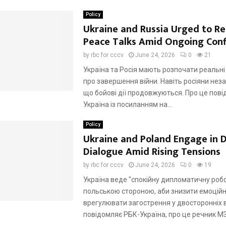
Policy
Ukraine and Russia Urged to R
Peace Talks Amid Ongoing Conf
by
rbc for cccv
June 24, 2026
0
21
Україна та Росія мають розпочати реальн
про завершення війни. Навіть росіяни нез
що бойові дії продовжуються. Про це пов
Україна із посиланням на...
Policy
Ukraine and Poland Engage in 
Dialogue Amid Rising Tensions
by
rbc for cccv
June 24, 2026
0
19
Україна веде "спокійну дипломатичну робо
польською стороною, аби знизити емоційн
врегулювати загострення у двосторонніх в
повідомляє РБК-Україна, про це речник МЗ