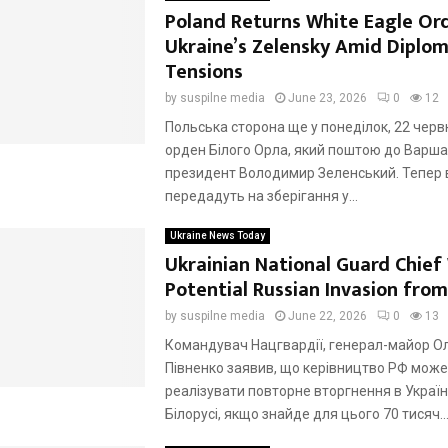
Poland Returns White Eagle Or
Ukraine’s Zelensky Amid Diplom
Tensions
by
suspilne media
June 23, 2026
0
12
Польська сторона ще у понеділок, 22 черв
орден Білого Орла, який поштою до Варша
президент Володимир Зеленський. Тепер 
передадуть на зберігання у...
Ukraine News Today
Ukrainian National Guard Chief
Potential Russian Invasion from
by
suspilne media
June 22, 2026
0
13
Командувач Нацгвардії, генерал-майор О
Півненко заявив, що керівництво РФ може
реалізувати повторне вторгнення в Україну
Білорусі, якщо знайде для цього 70 тисяч..