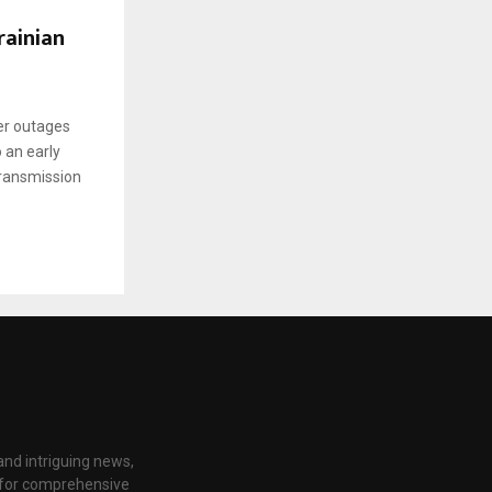
rainian
er outages
 an early
transmission
nd intriguing news,
e for comprehensive