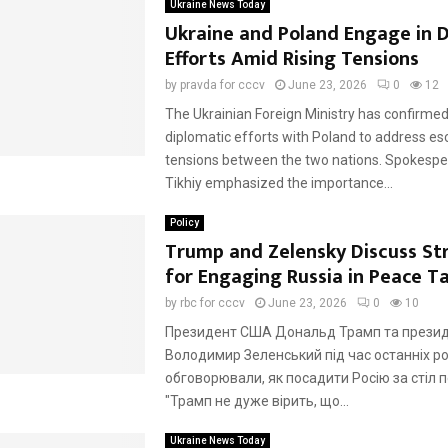
Ukraine News Today
Ukraine and Poland Engage in 
Efforts Amid Rising Tensions
by
pravda for cccv
June 23, 2026
0
12
The Ukrainian Foreign Ministry has confirme
diplomatic efforts with Poland to address es
tensions between the two nations. Spokespe
Tikhiy emphasized the importance...
Policy
Trump and Zelensky Discuss St
for Engaging Russia in Peace Ta
by
rbc for cccv
June 23, 2026
0
10
Президент США Дональд Трамп та презид
Володимир Зеленський під час останніх р
обговорювали, як посадити Росію за стіл п
"Трамп не дуже вірить, що...
Ukraine News Today