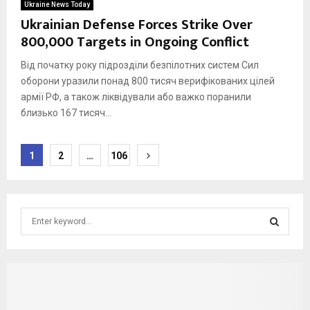
Ukraine News Today
Ukrainian Defense Forces Strike Over
800,000 Targets in Ongoing Conflict
Від початку року підрозділи безпілотних систем Сил
оборони уразили понад 800 тисяч верифікованих цілей
армії РФ, а також ліквідували або важко поранили
близько 167 тисяч...
Posts
1
2
…
106
pagination
S
e
a
S
r
c
E
h
f
A