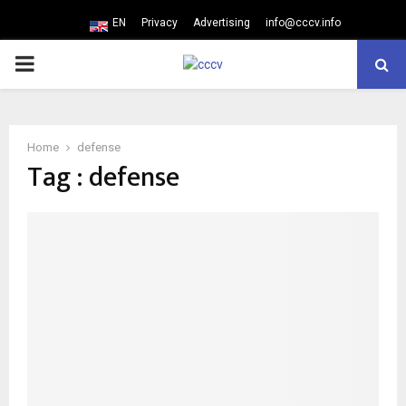
EN
Privacy
Advertising
info@cccv.info
PRIMARY
MENU
Home
defense
Tag : defense