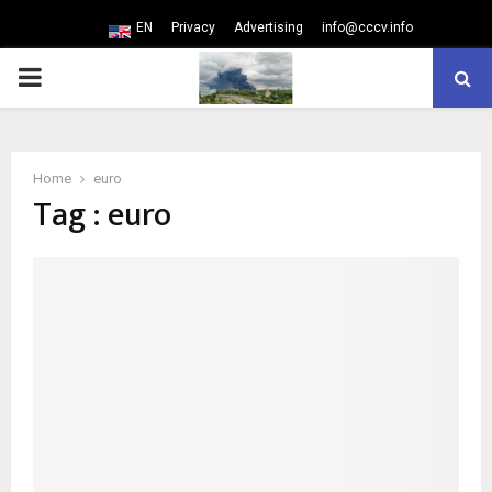
EN
Privacy
Advertising
info@cccv.info
PRIMARY
MENU
Home
euro
Tag : euro