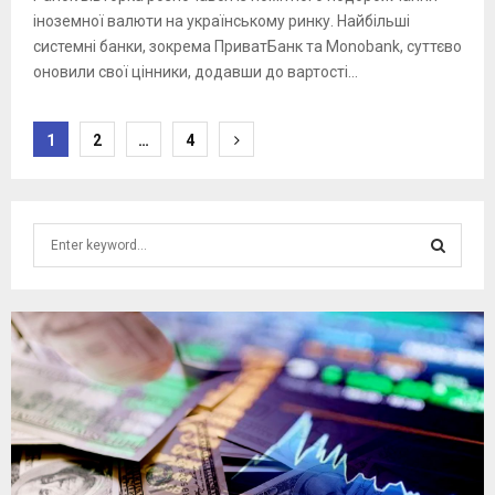
іноземної валюти на українському ринку. Найбільші
системні банки, зокрема ПриватБанк та Monobank, суттєво
оновили свої цінники, додавши до вартості...
Posts
1
2
…
4
pagination
S
e
a
S
r
c
E
h
f
A
o
r
R
:
C