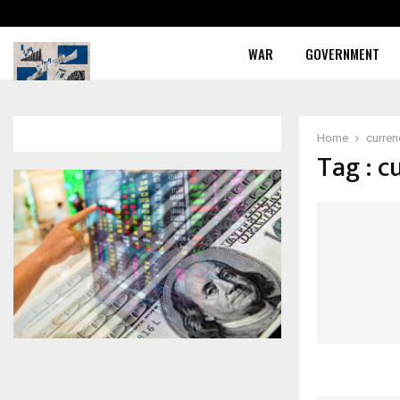
WAR
GOVERNMENT
Home
curre
Tag : c