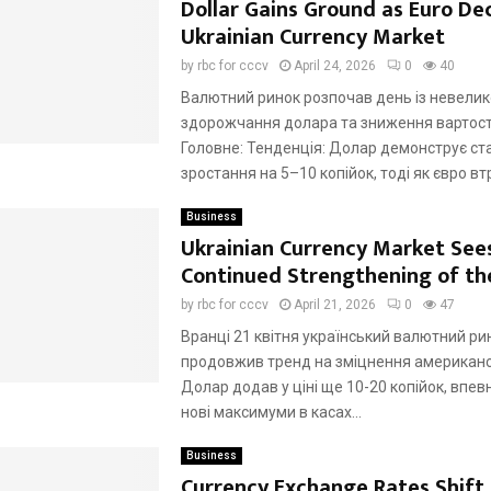
Dollar Gains Ground as Euro Dec
Ukrainian Currency Market
by
rbc for cccv
April 24, 2026
0
40
Валютний ринок розпочав день із невелик
здорожчання долара та зниження вартості
Головне: Тенденція: Долар демонструє ст
зростання на 5–10 копійок, тоді як євро втр
Business
Ukrainian Currency Market See
Continued Strengthening of the
by
rbc for cccv
April 21, 2026
0
47
Вранці 21 квітня український валютний ри
продовжив тренд на зміцнення американс
Долар додав у ціні ще 10-20 копійок, впе
нові максимуми в касах...
Business
Currency Exchange Rates Shift 