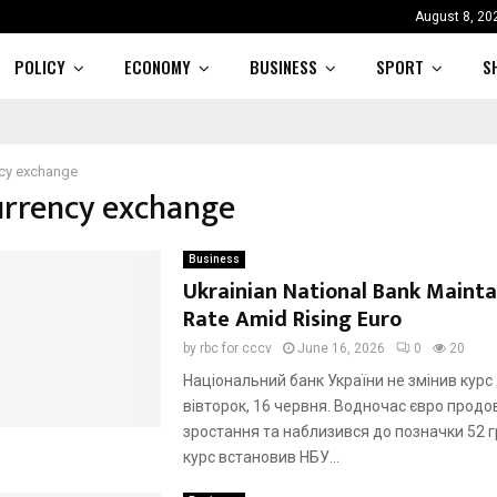
August 8, 20
POLICY
ECONOMY
BUSINESS
SPORT
S
ncy exchange
urrency exchange
Business
Ukrainian National Bank Mainta
Rate Amid Rising Euro
by
rbc for cccv
June 16, 2026
0
20
Національний банк України не змінив курс
вівторок, 16 червня. Водночас євро прод
зростання та наблизився до позначки 52 г
курс встановив НБУ...