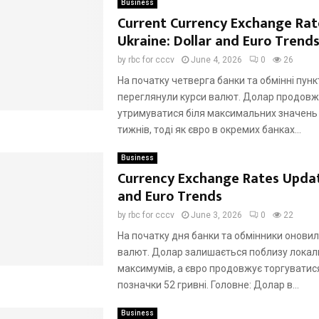
Business
Current Currency Exchange Rat
Ukraine: Dollar and Euro Trend
by
rbc for cccv
June 4, 2026
0
26
На початку четверга банки та обмінні пунк
переглянули курси валют. Долар продовж
утримуватися біля максимальних значень 
тижнів, тоді як євро в окремих банках...
Business
Currency Exchange Rates Updat
and Euro Trends
by
rbc for cccv
June 3, 2026
0
22
На початку дня банки та обмінники оновил
валют. Долар залишається поблизу локал
максимумів, а євро продовжує торгуватися
позначки 52 гривні. Головне: Долар в...
Business