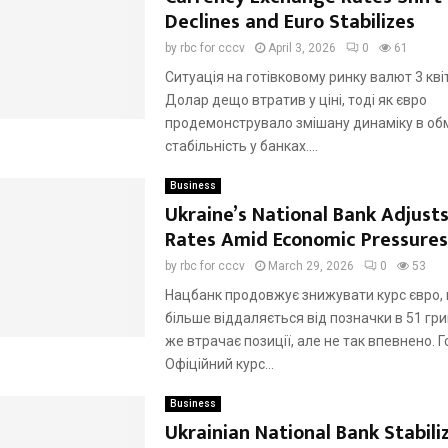
Declines and Euro Stabilizes
by
rbc for cccv
April 3, 2026
0
61
Ситуація на готівковому ринку валют 3 кві
Долар дещо втратив у ціні, тоді як євро
продемонструвало змішану динаміку в обм
стабільність у банках....
Business
Ukraine’s National Bank Adjust
Rates Amid Economic Pressures
by
rbc for cccv
March 29, 2026
0
53
Нацбанк продовжує знижувати курс євро,
більше віддаляється від позначки в 51 гр
же втрачає позиції, але не так впевнено. Г
Офіційний курс...
Business
Ukrainian National Bank Stabili