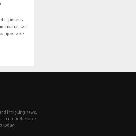
s
44 гривень.
ої позначки в
 Долар майже
nd intriguing news,
e for comprehensive
s today.