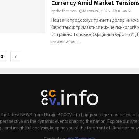
Currency Amid Market Tension
by
rbc for cccv
March 26, 2026
0
51
Нацбанк продовжує тримати долар нижче 
Євро також тримається нижче психологічн
51 гривню. Головне: Офіційний курс НБУ:
не змінився -...
3
ion
 the latest NEWS from Ukraine! CCCV.info brings you the most relevant a
 perspective on the dynamic events shaping the nation. Explore our sit
e and insightful analysis, keeping you at the forefront of Ukrainian new