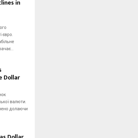
lines in
ого
 євро.
абільне
ачає...
s
 Dollar
нок
ької валюти.
внено долаючи
as Dollar