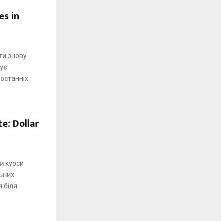
es in
s
ти знову
ує
останніх
e: Dollar
и курси
ьних
 біля