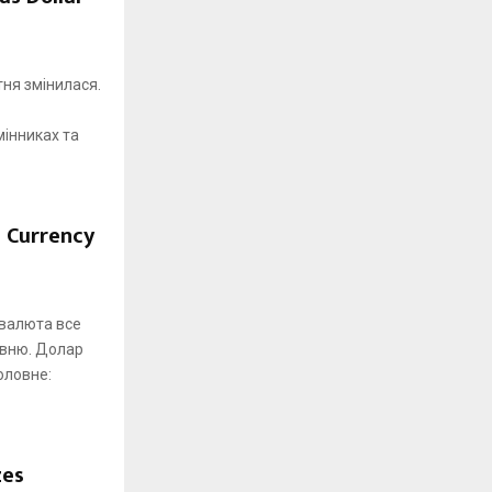
тня змінилася.
інниках та
s Currency
 валюта все
ивню. Долар
оловне:
zes