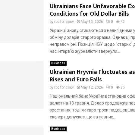
Ukrainians Face Unfavorable E
Conditions for Old Dollar Bills
by
rbc for cccv
May 15, 2026
0
42
Українці знову стикаються з невигідними
обміну доларів старого зразка. Однак ці пр
неправомірні. Позиція НБУ щодо "старих" 
час інтерв'ю журналісти звернули...
Business
Ukrainian Hryvnia Fluctuates as
Rises and Euro Falls
by
rbc for cccv
May 12, 2026
0
35
Національний банк України встановив офі
валют на 13 травня. Долар продовжив по
зростання, тоді як євро трохи подешевша
експерт допускає, що за певних...
Business