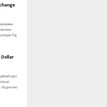
xchange
 умовами
актики -
доларів Під
 Dollar
ційний курс
вільне
в. Водночас