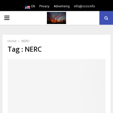
EN
Privacy
Advertising
info@cccv.info
PRIMARY
MENU
Home
NERC
Tag : NERC