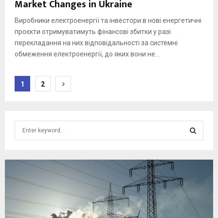
Market Changes in Ukraine
Виробники електроенергії та інвестори в нові енергетичні
проєкти отримуватимуть фінансові збитки у разі
перекладання на них відповідальності за системні
обмеження електроенергії, до яких вони не...
Posts
1
2
pagination
S
e
a
S
r
c
E
h
f
A
o
r
R
: