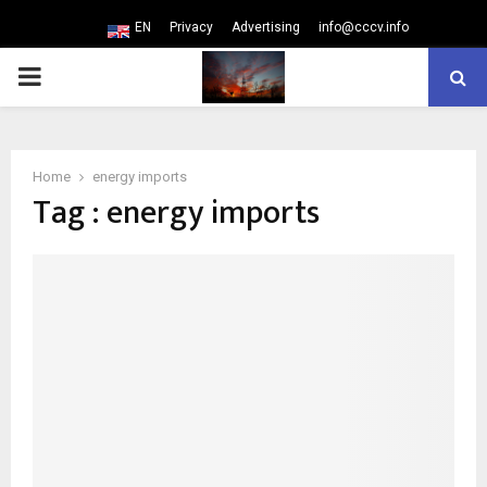
EN
Privacy
Advertising
info@cccv.info
PRIMARY
MENU
Home
energy imports
Tag : energy imports