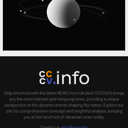
Stay informed with the latest NEWS from Ukraine! CCCV.info brings
you the most relevant and intriguing news, providing a unique
perspective on the dynamic events shaping the nation. Explore our
site for comprehensive coverage and insightful analysis, keeping
you at the forefront of Ukrainian news today.
Contact us:
info@cccv.info