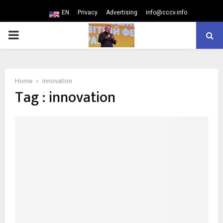
EN
Privacy
Advertising
info@cccv.info
PRIMARY
MENU
Home
innovation
Tag : innovation