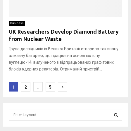
Business
UK Researchers Develop Diamond Battery
from Nuclear Waste
Група дослідників із Великої Британії створила так звану
алмазну батарею, що працює на основі ізотопу
вуглецю-14, вилученого з відпрацьованих графітових
блоків ядерних реакторів. Отриманий пристрій...
Posts
1
2
…
5
pagination
S
e
a
S
r