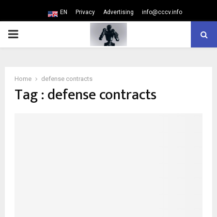
EN
Privacy
Advertising
info@cccv.info
PRIMARY
MENU
Home
defense contracts
Tag : defense contracts