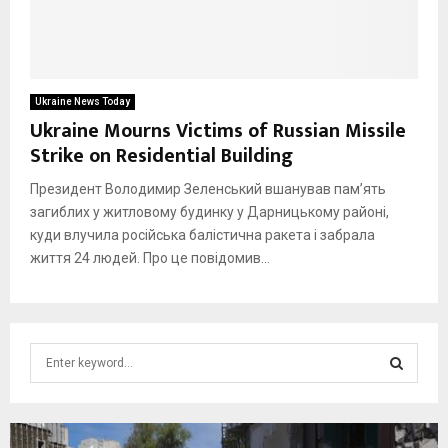
Ukraine News Today
Ukraine Mourns Victims of Russian Missile
Strike on Residential Building
Президент Володимир Зеленський вшанував пам’ять
загиблих у житловому будинку у Дарницькому районі,
куди влучила російська балістична ракета і забрала
життя 24 людей. Про це повідомив...
S
e
a
S
r
c
E