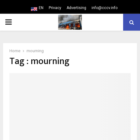
EN
Privacy
Advertising
info@cccv.info
PRIMARY
MENU
Home
mourning
Tag : mourning