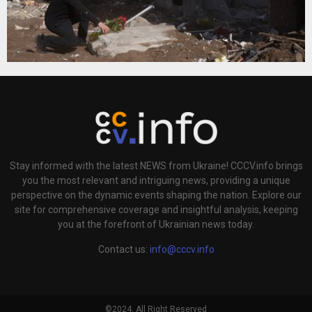
Stay informed with the latest NEWS from Ukraine! CCCV.info brings
you the most relevant and intriguing news, providing a unique
perspective on the dynamic events shaping the nation. Explore our
site for comprehensive coverage and insightful analysis, keeping
you at the forefront of Ukrainian news today.
Contact us:
info@cccv.info
©2024. All Right Reserved